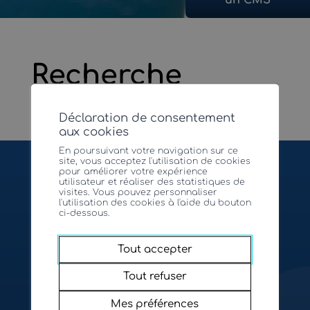
un CMS
Recherche
Déclaration de consentement
aux cookies
En poursuivant votre navigation sur ce
site, vous acceptez l'utilisation de cookies
pour améliorer votre expérience
utilisateur et réaliser des statistiques de
visites. Vous pouvez personnaliser
l'utilisation des cookies à l'aide du bouton
ci-dessous.
Groupement valaisan des
Tout accepter
centres médico-sociaux
Tout refuser
Mes préférences
Avenue de Tourbillon 19