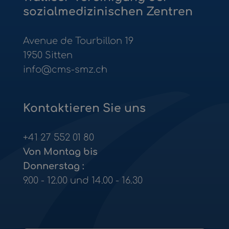
Netzwerk Krise und Suizid
sozialmedizinischen Zentren
Benevoles Wallis
Avenue de Tourbillon 19
1950
Sitten
Senso5
info@cms-smz.ch
Kontaktieren Sie uns
+41 27 552 01 80
Von Montag bis
Donnerstag :
9.00 - 12.00 und 14.00 - 16.30