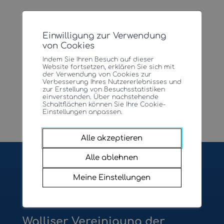
zu Gunsten der Generationen
Gesundheitsförderung Wallis
SpitalWallis
60+
Schulgesundheit Wallis
Einwilligung zur Verwendung
ZIS – Prävention und Kontrolle
Sozialpartner Wallis
von Cookies
von Infektionen
Indem Sie Ihren Besuch auf dieser
Sucht Wallis
Website fortsetzen, erklären Sie sich mit
Dienststelle für Sozialwesen
der Verwendung von Cookies zur
Verbesserung Ihres Nutzererlebnisses und
Alzheimer Wallis
zur Erstellung von Besuchsstatistiken
Krebsliga Wallis
einverstanden. Über nachstehende
Stiftung EMERA
Schaltflächen können Sie Ihre Cookie-
Einstellungen anpassen.
SOMEKO – sozial-
Lungenliga Wallis
Caritas Wallis
gesundheitliche
Alle akzeptieren
Häusliche Gewalt
Koordinationsstelle
Alle ablehnen
Meine Einstellungen
Vereinigung Betreuende
Walliser Ärztegesellschaft
Angehörige Wallis
Walliser Vereinigung der