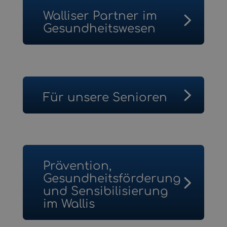
Fachtagung Spitex Schweiz
Walliser Partner im
Gesundheitswesen
Home – Spitex Instrumente
Departement für Gesundheit,
Soziales und Kultur
Für unsere Senioren
Dienststelle für
Gesundheitswesen
ProSenectute
Walliser Gesundheits-
InfoSenior
Prävention,
Observatorium
Gesundheitsförderung
Plattform 60+
und Sensibilisierung
Verein der Walliser Alters- und
im Wallis
Pflegeheime
Kantonale Koordinationsstelle